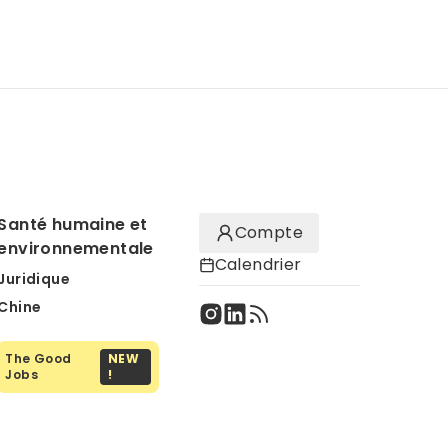
Santé humaine et
Compte
environnementale
Calendrier
Juridique
Chine
The Good
NEW
Jobs
!