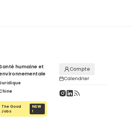
Santé humaine et
Compte
environnementale
Calendrier
Juridique
Chine
The Good
NEW
Jobs
!