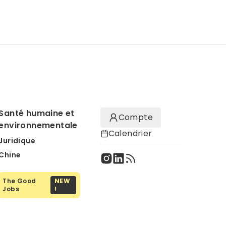
Santé humaine et
Compte
environnementale
Calendrier
Juridique
Chine
The Good
NEW
Jobs
!