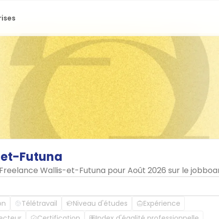
rises
-et-Futuna
n Freelance Wallis-et-Futuna pour Août 2026 sur le jobbo
on
Télétravail
Niveau d'études
Expérience
ecteur
Certification
Index d'égalité professionnelle