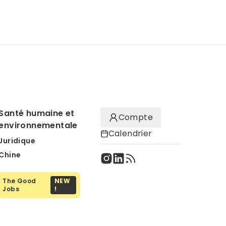
Santé humaine et
Compte
environnementale
Calendrier
Juridique
Chine
The Good
NEW
Jobs
!