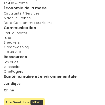
Textile & trims
Économie de la mode
Circularité / Services
Made in France
Data Consommateur-ice-s
Communication
Prêt-à-porter
Luxe
Sneakers
Greenwashing
Inclusivité
Ressources
Lexiques
Glossaire
OnePagers
Santé humaine et environnementale
Juridique
Chine
The Good Jobs
NEW !