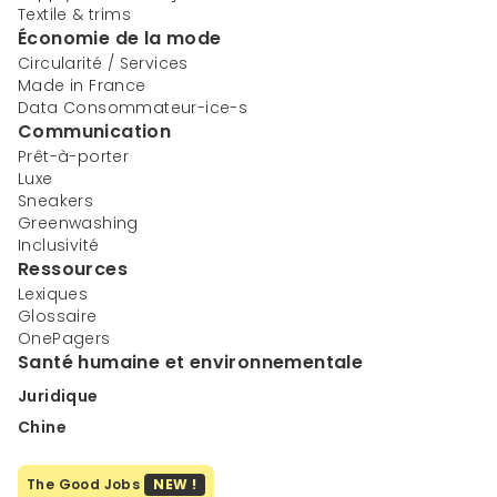
Textile & trims
Économie de la mode
Circularité / Services
Made in France
Data Consommateur-ice-s
Communication
Prêt-à-porter
Luxe
Sneakers
Greenwashing
Inclusivité
Ressources
Lexiques
Glossaire
OnePagers
Santé humaine et environnementale
Juridique
Chine
The Good Jobs
NEW !