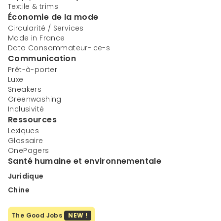
Textile & trims
Économie de la mode
Circularité / Services
Made in France
Data Consommateur-ice-s
Communication
Prêt-à-porter
Luxe
Sneakers
Greenwashing
Inclusivité
Ressources
Lexiques
Glossaire
OnePagers
Santé humaine et environnementale
Juridique
Chine
The Good Jobs
NEW !