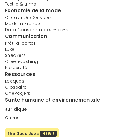
Textile & trims
Économie de la mode
Circularité / Services
Made in France
Data Consommateur-ice-s
Communication
Prêt-à-porter
Luxe
Sneakers
Greenwashing
Inclusivité
Ressources
Lexiques
Glossaire
OnePagers
Santé humaine et environnementale
Juridique
Chine
The Good Jobs
NEW !