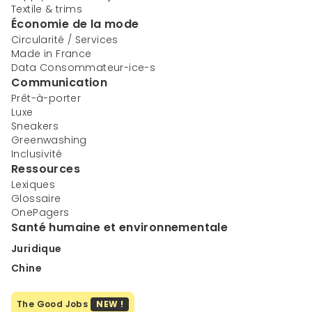
Textile & trims
Économie de la mode
Circularité / Services
Made in France
Data Consommateur-ice-s
Communication
Prêt-à-porter
Luxe
Sneakers
Greenwashing
Inclusivité
Ressources
Lexiques
Glossaire
OnePagers
Santé humaine et environnementale
Juridique
Chine
The Good Jobs
NEW !