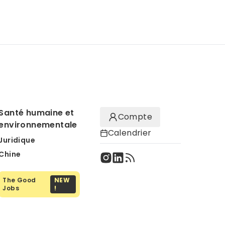
Santé humaine et
Compte
environnementale
Calendrier
Juridique
Chine
The Good
NEW
Jobs
!