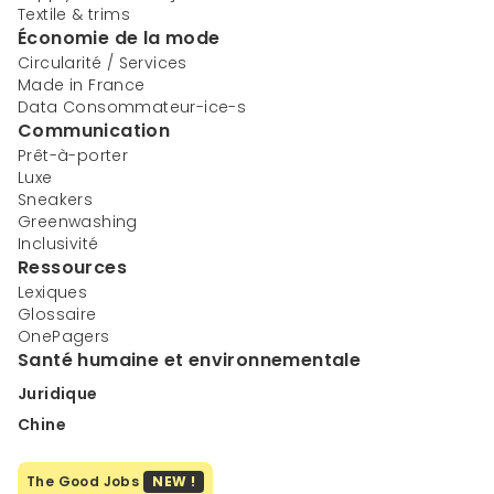
Textile & trims
Économie de la mode
Circularité / Services
Made in France
Data Consommateur-ice-s
Communication
Prêt-à-porter
Luxe
Sneakers
Greenwashing
Inclusivité
Ressources
Lexiques
Glossaire
OnePagers
Santé humaine et environnementale
Juridique
Chine
The Good Jobs
NEW !