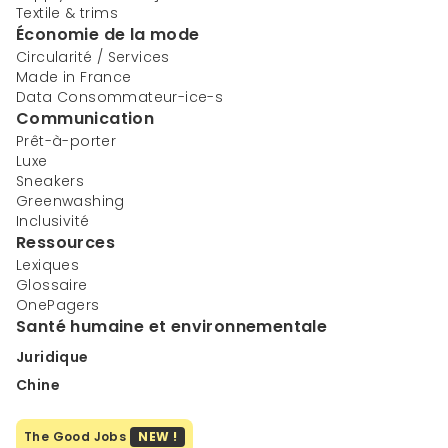
Textile & trims
Économie de la mode
Circularité / Services
Made in France
Data Consommateur-ice-s
Communication
Prêt-à-porter
Luxe
Sneakers
Greenwashing
Inclusivité
Ressources
Lexiques
Glossaire
OnePagers
Santé humaine et environnementale
Juridique
Chine
The Good Jobs
NEW !