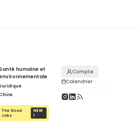
Santé humaine et
Compte
environnementale
Calendrier
Juridique
Chine
The Good
NEW
Jobs
!