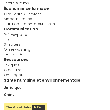
Textile & trims
Économie de la mode
Circularité / Services
Made in France
Data Consommateur-ice-s
Communication
Prêt-à-porter
Luxe
Sneakers
Greenwashing
Inclusivité
Ressources
Lexiques
Glossaire
OnePagers
Santé humaine et environnementale
Juridique
Chine
The Good Jobs
NEW !