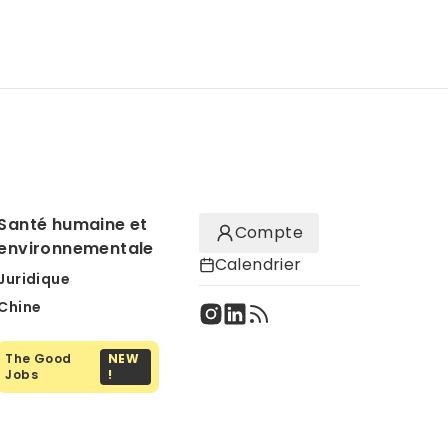
Santé humaine et
Compte
environnementale
Calendrier
Juridique
Chine
The Good
NEW
Jobs
!