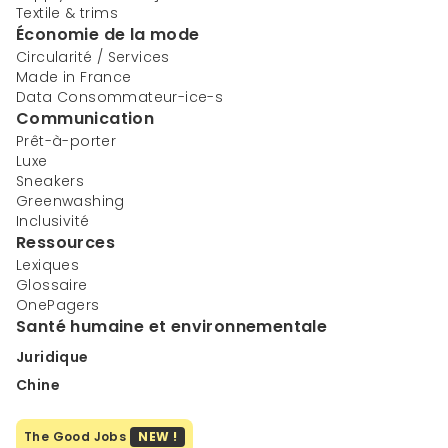
Textile & trims
Économie de la mode
Circularité / Services
Made in France
Data Consommateur-ice-s
Communication
Prêt-à-porter
Luxe
Sneakers
Greenwashing
Inclusivité
Ressources
Lexiques
Glossaire
OnePagers
Santé humaine et environnementale
Juridique
Chine
The Good Jobs
NEW !