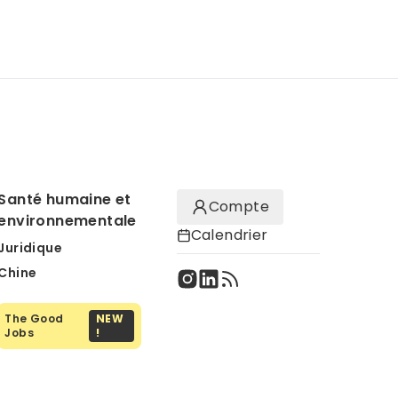
Santé humaine et
Compte
environnementale
Calendrier
Juridique
Chine
The Good
NEW
Jobs
!