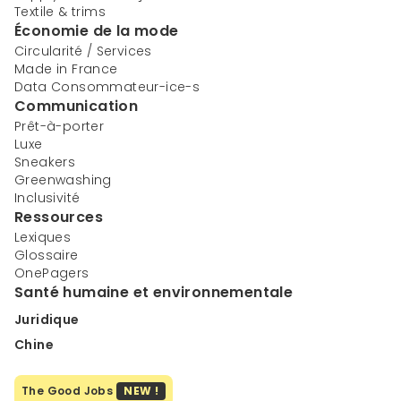
Textile & trims
Économie de la mode
Circularité / Services
Made in France
Data Consommateur-ice-s
Communication
Prêt-à-porter
Luxe
Sneakers
Greenwashing
Inclusivité
Ressources
Lexiques
Glossaire
OnePagers
Santé humaine et environnementale
Juridique
Chine
The Good Jobs
NEW !