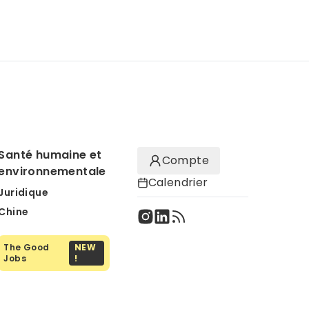
Santé humaine et
Compte
environnementale
Calendrier
Juridique
Chine
The Good
NEW
Jobs
!