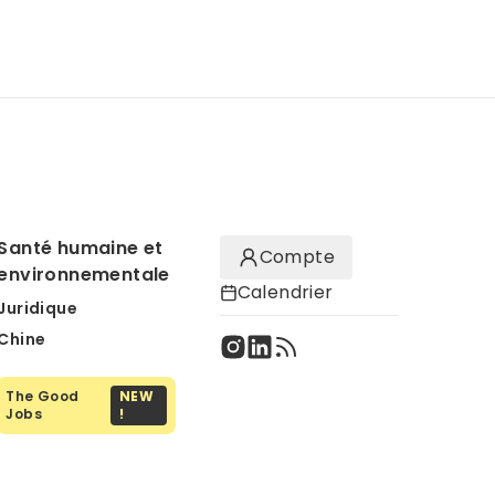
Santé humaine et
Compte
environnementale
Calendrier
Juridique
Chine
The Good
NEW
Jobs
!