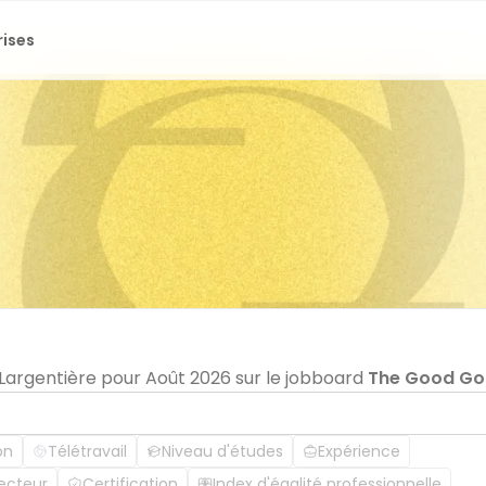
rises
 Largentière pour Août 2026 sur le jobboard
The Good G
on
Télétravail
Niveau d'études
Expérience
ecteur
Certification
Index d'égalité professionnelle