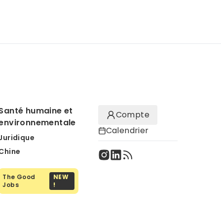
Santé humaine et
Compte
environnementale
Calendrier
Juridique
Chine
The Good
NEW
Jobs
!