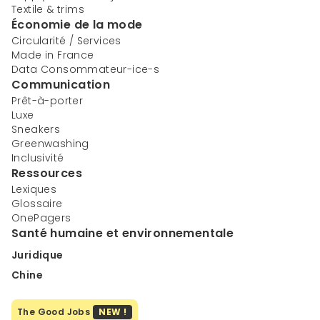
Textile & trims
Économie de la mode
Circularité / Services
Made in France
Data Consommateur-ice-s
Communication
Prêt-à-porter
Luxe
Sneakers
Greenwashing
Inclusivité
Ressources
Lexiques
Glossaire
OnePagers
Santé humaine et environnementale
Juridique
Chine
The Good Jobs
NEW !