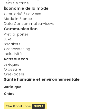
Textile & trims
Économie de la mode
Circularité / Services
Made in France
Data Consommateur-ice-s
Communication
Prêt-à-porter
Luxe
Sneakers
Greenwashing
Inclusivité
Ressources
Lexiques
Glossaire
OnePagers
Santé humaine et environnementale
Juridique
Chine
The Good Jobs
NEW !