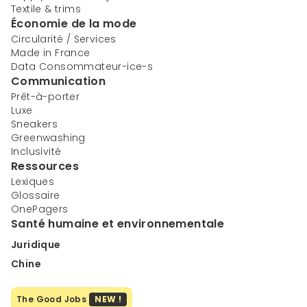
Textile & trims
Économie de la mode
Circularité / Services
Made in France
Data Consommateur-ice-s
Communication
Prêt-à-porter
Luxe
Sneakers
Greenwashing
Inclusivité
Ressources
Lexiques
Glossaire
OnePagers
Santé humaine et environnementale
Juridique
Chine
The Good Jobs
NEW !