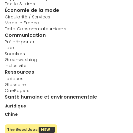
Textile & trims
Économie de la mode
Circularité / Services
Made in France
Data Consommateur-ice-s
Communication
Prêt-à-porter
Luxe
Sneakers
Greenwashing
Inclusivité
Ressources
Lexiques
Glossaire
OnePagers
Santé humaine et environnementale
Juridique
Chine
The Good Jobs
NEW !