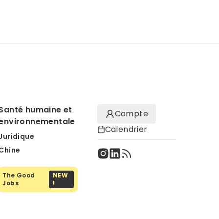
Santé humaine et
Compte
environnementale
Calendrier
Juridique
Chine
The Good
NEW
Jobs
!