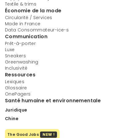
Textile & trims
Économie de la mode
Circularité / Services
Made in France
Data Consommateur-ice-s
Communication
Prêt-à-porter
Luxe
Sneakers
Greenwashing
Inclusivité
Ressources
Lexiques
Glossaire
OnePagers
Santé humaine et environnementale
Juridique
Chine
The Good Jobs
NEW !