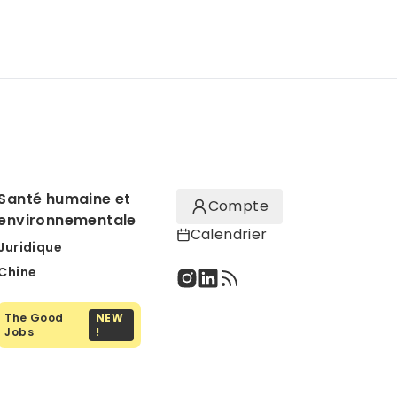
Santé humaine et
Compte
environnementale
Calendrier
Juridique
Chine
The Good
NEW
Jobs
!