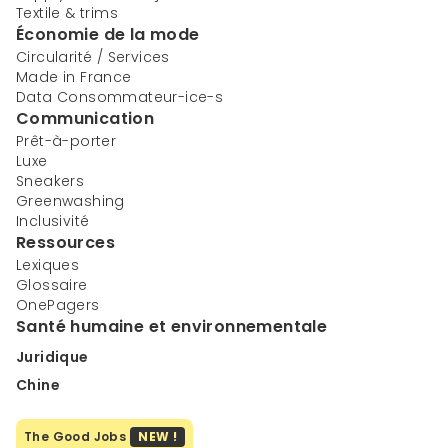
Textile & trims
Économie de la mode
Circularité / Services
Made in France
Data Consommateur-ice-s
Communication
Prêt-à-porter
Luxe
Sneakers
Greenwashing
Inclusivité
Ressources
Lexiques
Glossaire
OnePagers
Santé humaine et environnementale
Juridique
Chine
The Good Jobs
NEW !