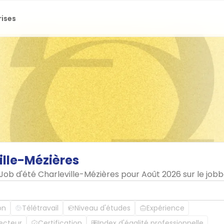
rises
ille-Mézières
 Job d'été Charleville-Mézières pour Août 2026 sur le jo
on
Télétravail
Niveau d'études
Expérience
ecteur
Certification
Index d'égalité professionnelle