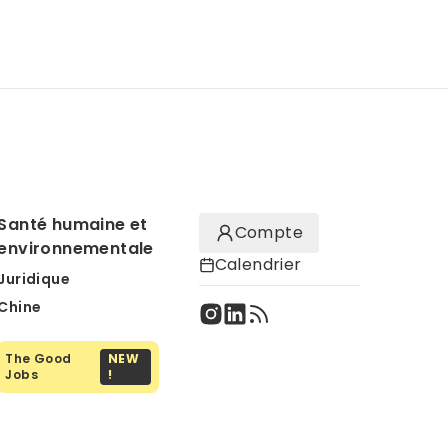
Santé humaine et
Compte
environnementale
Calendrier
Juridique
Chine
The Good
NEW
Jobs
!