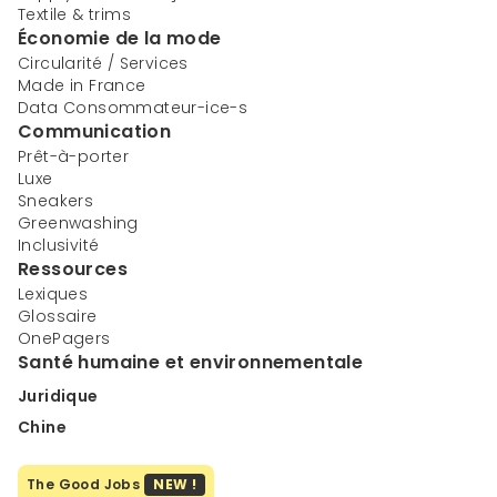
Textile & trims
Économie de la mode
Circularité / Services
Made in France
Data Consommateur-ice-s
Communication
Prêt-à-porter
Luxe
Sneakers
Greenwashing
Inclusivité
Ressources
Lexiques
Glossaire
OnePagers
Santé humaine et environnementale
Juridique
Chine
The Good Jobs
NEW !