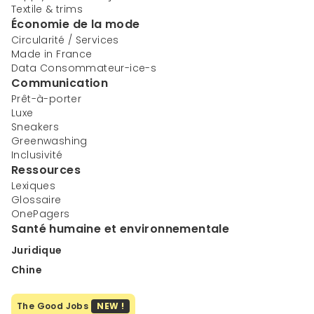
Textile & trims
Économie de la mode
Circularité / Services
Made in France
Data Consommateur-ice-s
Communication
Prêt-à-porter
Luxe
Sneakers
Greenwashing
Inclusivité
Ressources
Lexiques
Glossaire
OnePagers
Santé humaine et environnementale
Juridique
Chine
The Good Jobs
NEW !