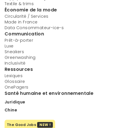
Textile & trims
Économie de la mode
Circularité / Services
Made in France
Data Consommateur-ice-s
Communication
Prêt-à-porter
Luxe
Sneakers
Greenwashing
Inclusivité
Ressources
Lexiques
Glossaire
OnePagers
Santé humaine et environnementale
Juridique
Chine
The Good Jobs
NEW !