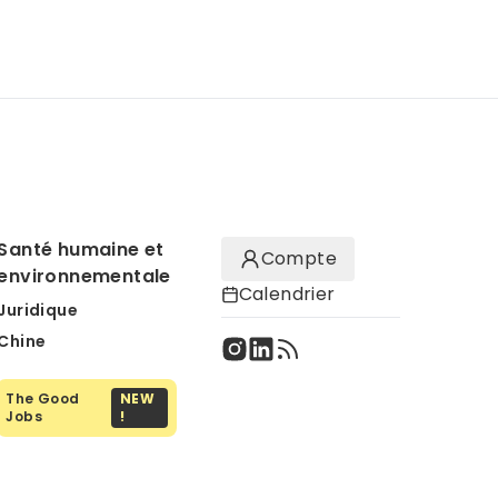
Santé humaine et
Compte
environnementale
Calendrier
Juridique
Chine
The Good
NEW
Jobs
!