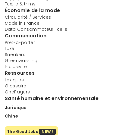
Textile & trims
Économie de la mode
Circularité / Services
Made in France
Data Consommateur-ice-s
Communication
Prêt-à-porter
Luxe
Sneakers
Greenwashing
Inclusivité
Ressources
Lexiques
Glossaire
OnePagers
Santé humaine et environnementale
Juridique
Chine
The Good Jobs
NEW !