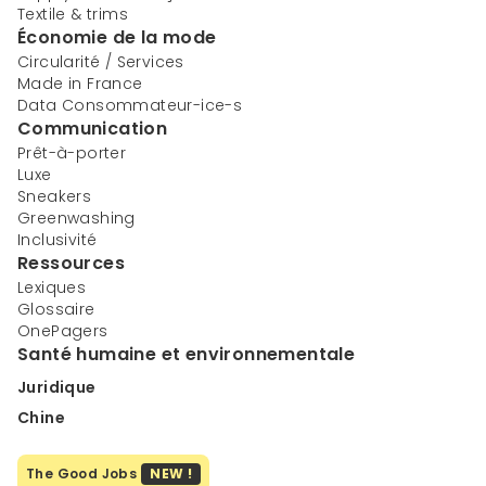
Textile & trims
Économie de la mode
Circularité / Services
Made in France
Data Consommateur-ice-s
Communication
Prêt-à-porter
Luxe
Sneakers
Greenwashing
Inclusivité
Ressources
Lexiques
Glossaire
OnePagers
Santé humaine et environnementale
Juridique
Chine
The Good Jobs
NEW !