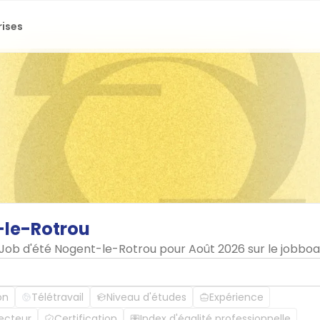
rises
le-Rotrou
n Job d'été Nogent-le-Rotrou pour Août 2026 sur le jobbo
on
Télétravail
Niveau d'études
Expérience
ecteur
Certification
Index d'égalité professionnelle