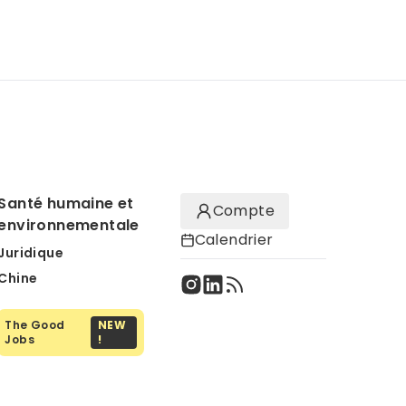
Santé humaine et
Compte
environnementale
Calendrier
Juridique
Chine
The Good
NEW
Jobs
!