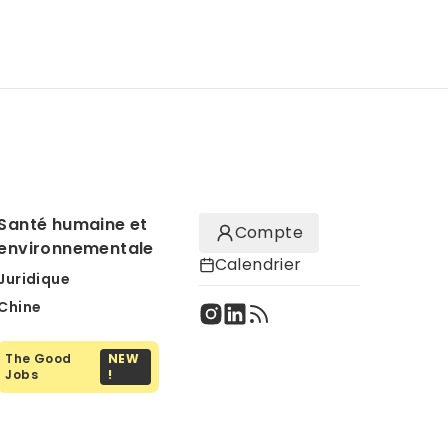
Santé humaine et
Compte
environnementale
Calendrier
Juridique
Chine
The Good
NEW
Jobs
!