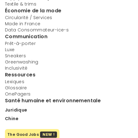
Textile & trims
Économie de la mode
Circularité / Services
Made in France
Data Consommateur-ice-s
Communication
Prêt-à-porter
Luxe
Sneakers
Greenwashing
Inclusivité
Ressources
Lexiques
Glossaire
OnePagers
Santé humaine et environnementale
Juridique
Chine
The Good Jobs
NEW !