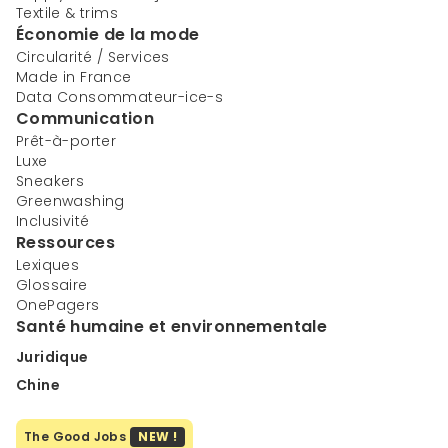
Textile & trims
Économie de la mode
Circularité / Services
Made in France
Data Consommateur-ice-s
Communication
Prêt-à-porter
Luxe
Sneakers
Greenwashing
Inclusivité
Ressources
Lexiques
Glossaire
OnePagers
Santé humaine et environnementale
Juridique
Chine
The Good Jobs
NEW !