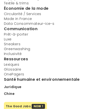
Textile & trims
Économie de la mode
Circularité / Services
Made in France
Data Consommateur-ice-s
Communication
Prêt-à-porter
Luxe
Sneakers
Greenwashing
Inclusivité
Ressources
Lexiques
Glossaire
OnePagers
Santé humaine et environnementale
Juridique
Chine
The Good Jobs
NEW !