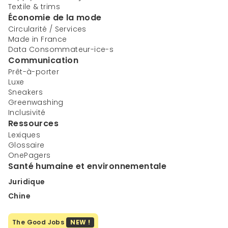
Textile & trims
Économie de la mode
Circularité / Services
Made in France
Data Consommateur-ice-s
Communication
Prêt-à-porter
Luxe
Sneakers
Greenwashing
Inclusivité
Ressources
Lexiques
Glossaire
OnePagers
Santé humaine et environnementale
Juridique
Chine
The Good Jobs
NEW !