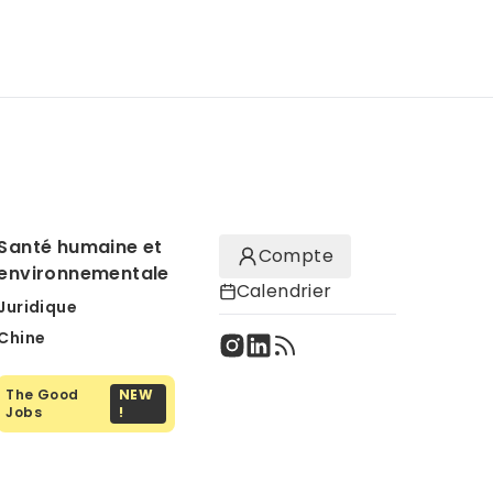
Santé humaine et
Compte
environnementale
Calendrier
Juridique
Chine
The Good
NEW
Jobs
!