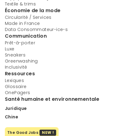
Textile & trims
Économie de la mode
Circularité / Services
Made in France
Data Consommateur-ice-s
Communication
Prêt-à-porter
Luxe
Sneakers
Greenwashing
Inclusivité
Ressources
Lexiques
Glossaire
OnePagers
Santé humaine et environnementale
Juridique
Chine
The Good Jobs
NEW !