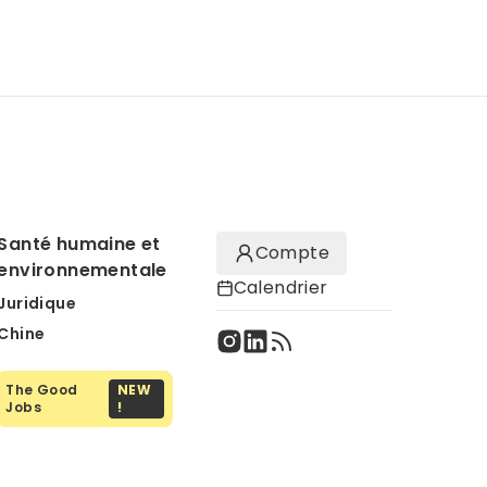
Santé humaine et
Compte
environnementale
Calendrier
Juridique
Chine
The Good
NEW
Jobs
!