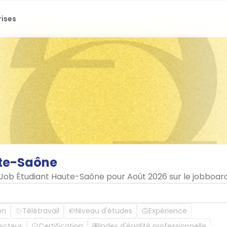
rises
te-Saône
n Job Étudiant Haute-Saône pour Août 2026 sur le jobboar
on
Télétravail
Niveau d'études
Expérience
ecteur
Certification
Index d'égalité professionnelle