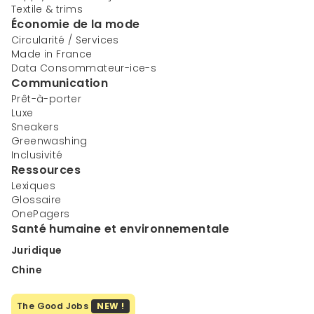
Textile & trims
Économie de la mode
Circularité / Services
Made in France
Data Consommateur-ice-s
Communication
Prêt-à-porter
Luxe
Sneakers
Greenwashing
Inclusivité
Ressources
Lexiques
Glossaire
OnePagers
Santé humaine et environnementale
Juridique
Chine
The Good Jobs
NEW !