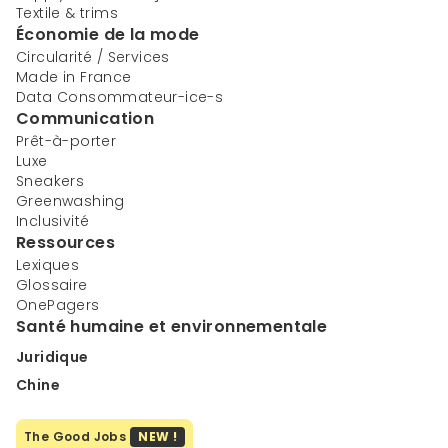
Textile & trims
Économie de la mode
Circularité / Services
Made in France
Data Consommateur-ice-s
Communication
Prêt-à-porter
Luxe
Sneakers
Greenwashing
Inclusivité
Ressources
Lexiques
Glossaire
OnePagers
Santé humaine et environnementale
Juridique
Chine
The Good Jobs
NEW !