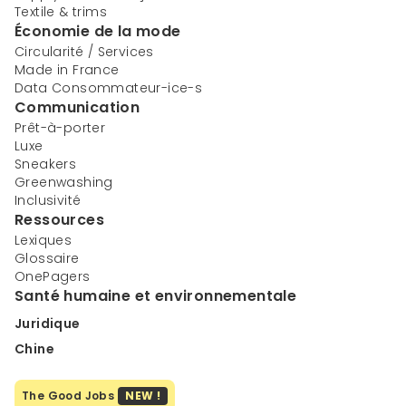
Textile & trims
Économie de la mode
Circularité / Services
Made in France
Data Consommateur-ice-s
Communication
Prêt-à-porter
Luxe
Sneakers
Greenwashing
Inclusivité
Ressources
Lexiques
Glossaire
OnePagers
Santé humaine et environnementale
Juridique
Chine
The Good Jobs
NEW !