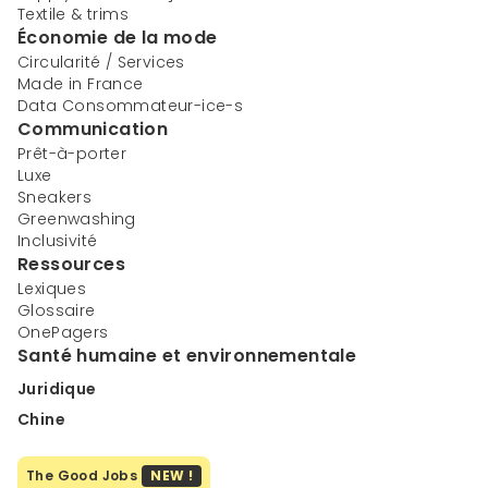
Textile & trims
Économie de la mode
Circularité / Services
Made in France
Data Consommateur-ice-s
Communication
Prêt-à-porter
Luxe
Sneakers
Greenwashing
Inclusivité
Ressources
Lexiques
Glossaire
OnePagers
Santé humaine et environnementale
Juridique
Chine
The Good Jobs
NEW !