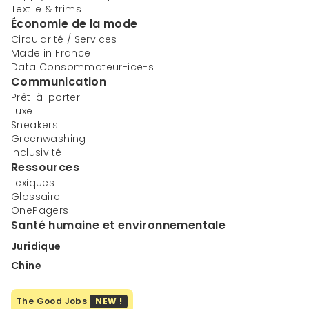
Textile & trims
Économie de la mode
Circularité / Services
Made in France
Data Consommateur-ice-s
Communication
Prêt-à-porter
Luxe
Sneakers
Greenwashing
Inclusivité
Ressources
Lexiques
Glossaire
OnePagers
Santé humaine et environnementale
Juridique
Chine
The Good Jobs
NEW !